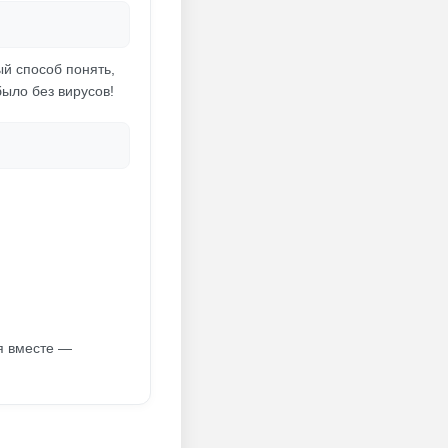
ый способ понять,
было без вирусов!
ся вместе —