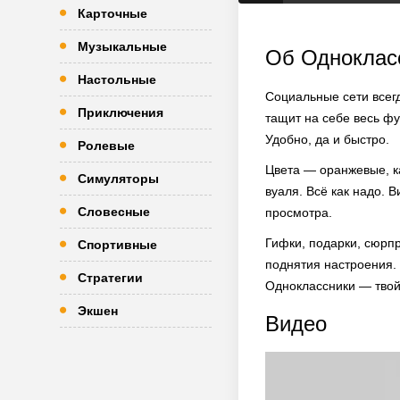
Карточные
Музыкальные
Об Одноклас
Настольные
Социальные сети всегд
Приключения
тащит на себе весь фу
Удобно, да и быстро.
Ролевые
Цвета — оранжевые, ка
Симуляторы
вуаля. Всё как надо.
Словесные
просмотра.
Гифки, подарки, сюрпр
Спортивные
поднятия настроения.
Стратегии
Одноклассники — твой 
Экшен
Видео