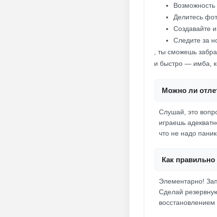
Возможность 
Делитесь фот
Создавайте и
Следите за н
, ты сможешь забра
и быстро — имба, к
Можно ли отлет
Слушай, это вопр
играешь адекватн
что не надо паник
Как правильно 
Элементарно! Зап
Сделай резервную
восстановлением в