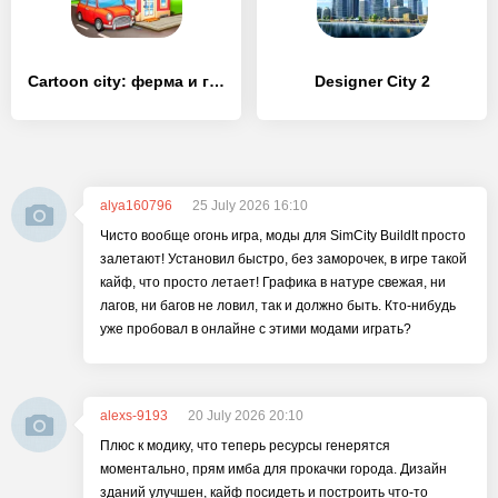
Cartoon city: ферма и город
Designer City 2
alya160796
25 July 2026 16:10
Чисто вообще огонь игра, моды для SimCity BuildIt просто
залетают! Установил быстро, без заморочек, в игре такой
кайф, что просто летает! Графика в натуре свежая, ни
лагов, ни багов не ловил, так и должно быть. Кто-нибудь
уже пробовал в онлайне с этими модами играть?
alexs-9193
20 July 2026 20:10
Плюс к модику, что теперь ресурсы генерятся
моментально, прям имба для прокачки города. Дизайн
зданий улучшен, кайф посидеть и построить что-то