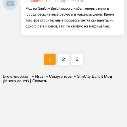
amakeev80912
14 July 2026 05:30
Мод на SimCity BuildIt просто имба, теперь у меня в
городе бесконечные ресурсы и максимум денег! Кроме
того, все строительные процессы летят как ракета, ни
одного лага и багов, так что кайфую на максималках.
1
2
3
Droid-mob.com
»
Игры
»
Симуляторы
» SimCity BuildIt Мод
(Много денег) | Скачать