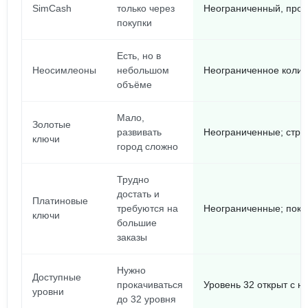
SimCash
только через
Неограниченный, прос
покупки
Есть, но в
Неосимлеоны
небольшом
Неограниченное колич
объёме
Мало,
Золотые
развивать
Неограниченные; строй 
ключи
город сложно
Трудно
достать и
Платиновые
требуются на
Неограниченные; покуп
ключи
большие
заказы
Нужно
Доступные
прокачиваться
Уровень 32 открыт с н
уровни
до 32 уровня