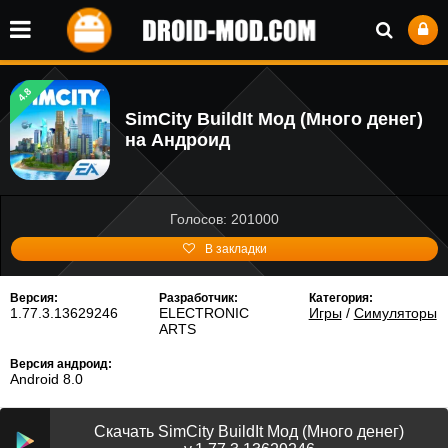
4.8
SimCity BuildIt Мод (Много денег)
на Андроид
Голосов: 201000
В закладки
Версия:
Разработчик:
Категория:
1.77.3.13629246
ELECTRONIC
Игры
/
Симуляторы
ARTS
Версия андроид:
Android 8.0
Скачать SimCity BuildIt Мод (Много денег)