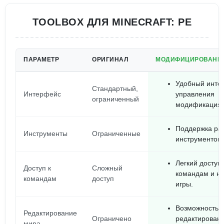
TOOLBOX ДЛЯ MINECRAFT: PE
ПАРАМЕТР
ОРИГИНАЛ
МОДИФИЦИРОВАНН
Удобный инте
Стандартный,
Интерфейс
управления
ограниченный
модификация
Поддержка ра
Инструменты
Ограниченные
инструментов 
Легкий доступ 
Доступ к
Сложный
командам и н
командам
доступ
игры.
Возможность с
Редактирование
Ограничено
редактировани
мира