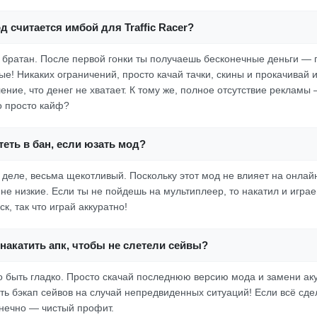
д считается имбой для Traffic Racer?
, братан. После первой гонки ты получаешь бесконечные деньги — 
ые! Никаких ограничений, просто качай тачки, скины и прокачивай 
ение, что денег не хватает. К тому же, полное отсутствие рекламы
о просто кайф?
еть в бан, если юзать мод?
 деле, весьма щекотливый. Поскольку этот мод не влияет на онлай
не низкие. Если ты не пойдешь на мультиплеер, то накатил и игра
ск, так что играй аккуратно!
накатить апк, чтобы не слетели сейвы?
но быть гладко. Просто скачай последнюю версию мода и замени ак
ть бэкап сейвов на случай непредвиденных ситуаций! Если всё сд
нечно — чистый профит.