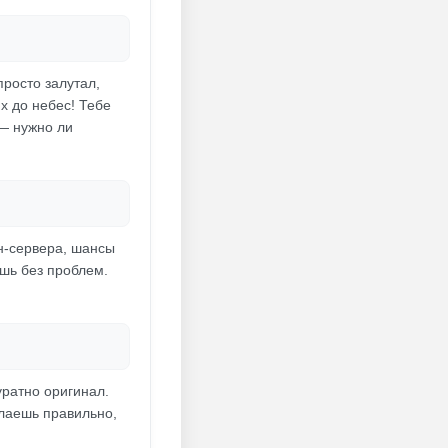
просто залутал,
их до небес! Тебе
 — нужно ли
н-сервера, шансы
ешь без проблем.
уратно оригинал.
елаешь правильно,