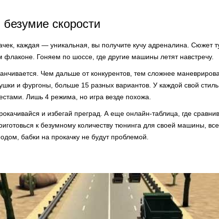
 безумие скорости
ек, каждая — уникальная, вы получите кучу адреналина. Сюжет тут
м флаконе. Гоняем по шоссе, где другие машины летят навстречу.
канчивается. Чем дальше от конкурентов, тем сложнее маневрирова
вушки и фургоны, больше 15 разных вариантов. У каждой свой стиль
естами. Лишь 4 режима, но игра везде похожа.
прокачивайся и избегай преград. А еще онлайн-таблица, где сравни
риготовься к безумному количеству тюнинга для своей машины, все
одом, бабки на прокачку не будут проблемой.