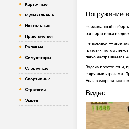
Карточные
Погружение в
Музыкальные
Настольные
Неожиданный выбор тач
раннер и гонки в одно
Приключения
Не врежься — игра за
Ролевые
грузовик, потом легко
легко настраивается ж
Симуляторы
Задача проста: гони, 
Словесные
с другими игроками. П
Спортивные
Если заморочиться с м
Стратегии
Видео
Экшен