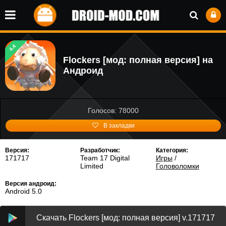
4.4
Flockers [мод: полная версия] на
Андроид
Голосов: 78000
В закладки
Версия:
Разработчик:
Категория:
171717
Team 17 Digital
Игры
/
Limited
Головоломки
Версия андроид:
Android 5.0
Скачать Flockers [мод: полная версия] v.171717