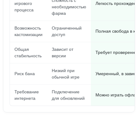
сложность с
игрового
Легкость прохожден
необходимостью
процесса
фарма
Возможность
Ограниченный
Полная свобода в к
кастомизации
доступ
Общая
Зависит от
Требует проверенно
стабильность
версии
Низкий при
Риск бана
Умеренный, в зависи
обычной игре
Требование
Подключение
Можно играть офлай
интернета
для обновлений