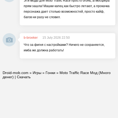
Эти моды для Moto Traffic Race просто огонь, атмосфера
прям зашла! Машки капец как быстро летают, а прокачка
персонажа дает столько возможностей, просто кайф,
багов ни разу не словил.
b-broeker
15 July 2026 22:50
Что за фигня с настройками? Ничего не сохраняется,
имба же должна работать!
Droid-mob.com
»
Игры
»
Гонки
» Moto Traffic Race Мод (Много
денег) | Скачать