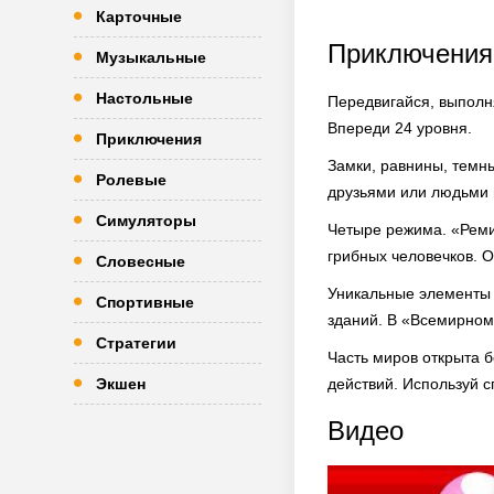
Карточные
Приключения
Музыкальные
Настольные
Передвигайся, выполня
Впереди 24 уровня.
Приключения
Замки, равнины, темн
Ролевые
друзьями или людьми 
Симуляторы
Четыре режима. «Ремик
грибных человечков. 
Словесные
Уникальные элементы 
Спортивные
зданий. В «Всемирном 
Стратегии
Часть миров открыта б
Экшен
действий. Используй с
Видео