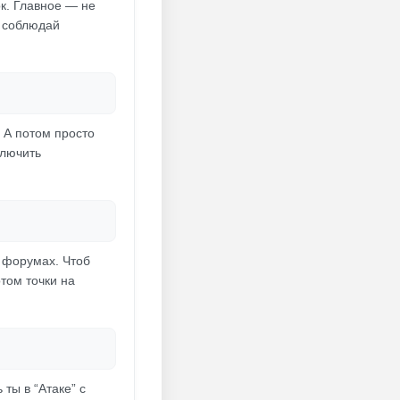
к. Главное — не
о соблюдай
 А потом просто
ключить
а форумах. Чтоб
том точки на
ты в “Атаке” с