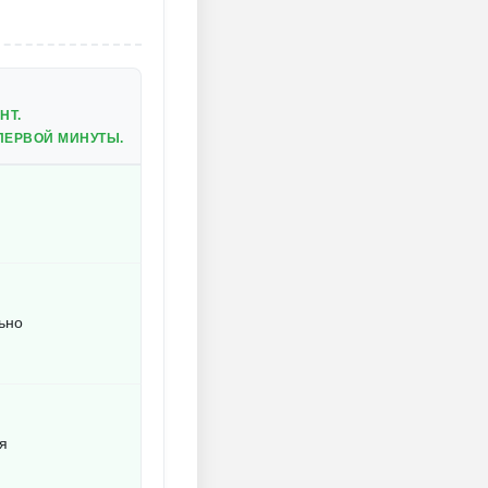
НТ.
ПЕРВОЙ МИНУТЫ.
ьно
я