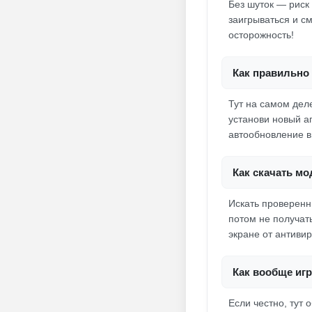
Без шуток — риск
заигрываться и с
осторожность!
Как правильно 
Тут на самом дел
установи новый ап
автообновление в 
Как скачать мо
Искать проверенн
потом не получать
экране от антивир
Как вообще иг
Если честно, тут 