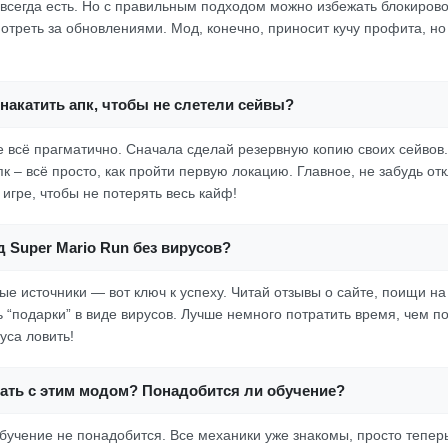
 всегда есть. Но с правильным подходом можно избежать блокирово
мотреть за обновлениями. Мод, конечно, приносит кучу профита, н
накатить апк, чтобы не слетели сейвы?
е всё прагматично. Сначала сделай резервную копию своих сейвов.
к – всё просто, как пройти первую локацию. Главное, не забудь от
игре, чтобы не потерять весь кайф!
д Super Mario Run без вирусов?
ые источники — вот ключ к успеху. Читай отзывы о сайте, поищи н
 “подарки” в виде вирусов. Лучше немного потратить время, чем по
уса ловить!
рать с этим модом? Понадобится ли обучение?
обучение не понадобится. Все механики уже знакомы, просто теперь 