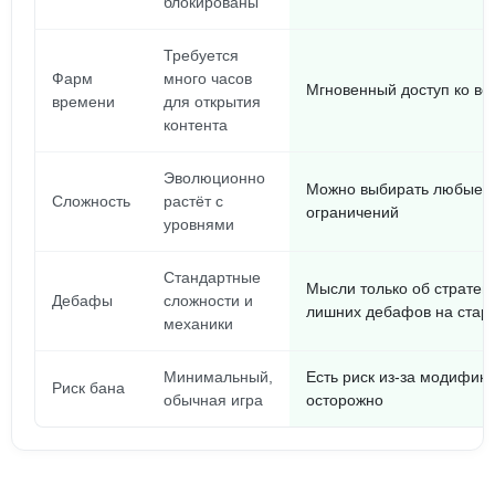
блокированы
Требуется
Фарм
много часов
Мгновенный доступ ко вс
времени
для открытия
контента
Эволюционно
Можно выбирать любые у
Сложность
растёт с
ограничений
уровнями
Стандартные
Мысли только об стратеги
Дебафы
сложности и
лишних дебафов на стар
механики
Минимальный,
Есть риск из-за модифика
Риск бана
обычная игра
осторожно