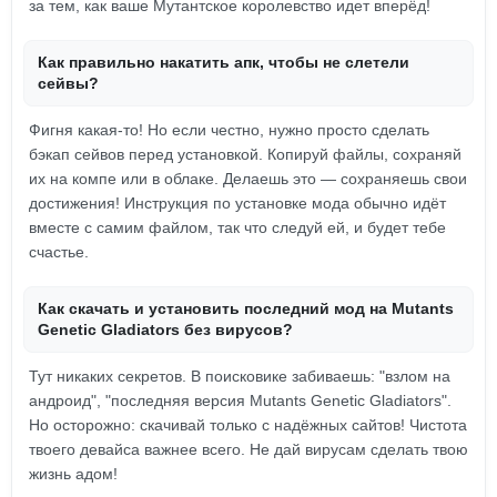
за тем, как ваше Мутантское королевство идет вперёд!
Как правильно накатить апк, чтобы не слетели
сейвы?
Фигня какая-то! Но если честно, нужно просто сделать
бэкап сейвов перед установкой. Копируй файлы, сохраняй
их на компе или в облаке. Делаешь это — сохраняешь свои
достижения! Инструкция по установке мода обычно идёт
вместе с самим файлом, так что следуй ей, и будет тебе
счастье.
Как скачать и установить последний мод на Mutants
Genetic Gladiators без вирусов?
Тут никаких секретов. В поисковике забиваешь: "взлом на
андроид", "последняя версия Mutants Genetic Gladiators".
Но осторожно: скачивай только с надёжных сайтов! Чистота
твоего девайса важнее всего. Не дай вирусам сделать твою
жизнь адом!