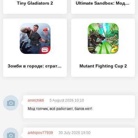
Tiny Gladiators 2
Ultimate Sandbox: Мод Онлайн
Зомби в городе: стратегия и выживание
Mutant Fighting Cup 2
amirchik6
5 August 2026 10:10
Мод топчик, всё работает, багов нет!
arkhipov77939
30 July 2026 19:50