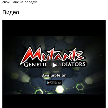
свой шанс на победу!
Видео