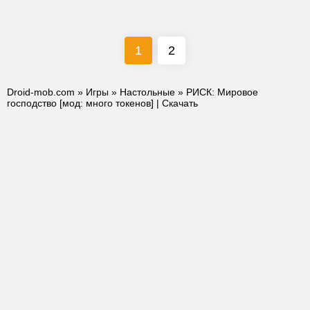
1
2
Droid-mob.com
»
Игры
»
Настольные
» РИСК: Мировое
господство [мод: много токенов] | Скачать