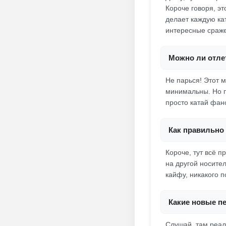
Короче говоря, эт
делает каждую ка
интересные сраже
Можно ли отлет
Не парься! Этот м
минимальны. Но п
просто катай фано
Как правильно 
Короче, тут всё п
на другой носител
кайфу, никакого п
Какие новые п
Слушай, там реал