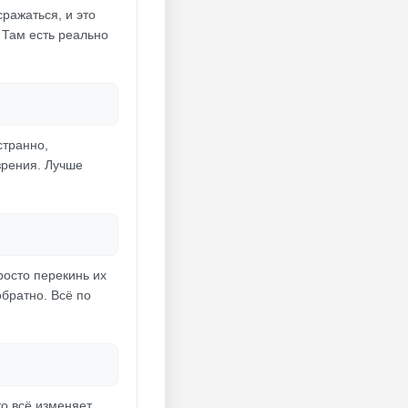
ражаться, и это
 Там есть реально
странно,
зрения. Лучше
росто перекинь их
обратно. Всё по
о всё изменяет