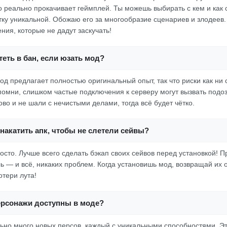
о реально прокачивает геймплей. Ты можешь выбирать с кем и как с
тку уникальной. Обожаю его за многообразие сценариев и злодеев.
ния, которые не дадут заскучать!
еть в бан, если юзать мод?
од предлагает полностью оригинальный опыт, так что риски как ни 
омни, слишком частые подключения к серверу могут вызвать подо
во и не шали с нечистыми делами, тогда всё будет чётко.
накатить апк, чтобы не слетели сейвы?
росто. Лучше всего сделать бэкап своих сейвов перед установкой! П
ь — и всё, никаких проблем. Когда установишь мод, возвращай их 
отери лута!
ерсонажи доступны в моде?
ьно много новых персов, каждый с уникальными способностями. Эт