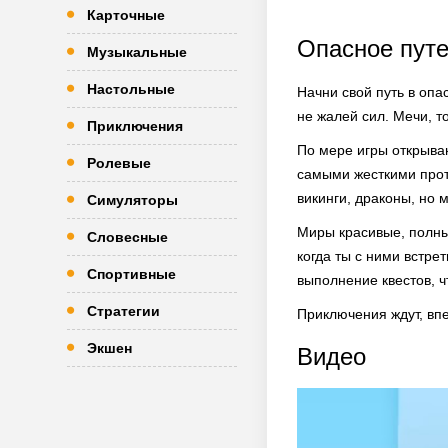
Карточные
Опасное пут
Музыкальные
Настольные
Начни свой путь в опа
не жалей сил. Мечи, 
Приключения
По мере игры открываю
Ролевые
самыми жесткими прот
викинги, драконы, но 
Симуляторы
Миры красивые, полны
Словесные
когда ты с ними встр
Спортивные
выполнение квестов, 
Стратегии
Приключения ждут, вп
Экшен
Видео