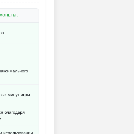
МОНЕТЫ.
во
максимального
вых минут игры
ся благодаря
м
м использовании