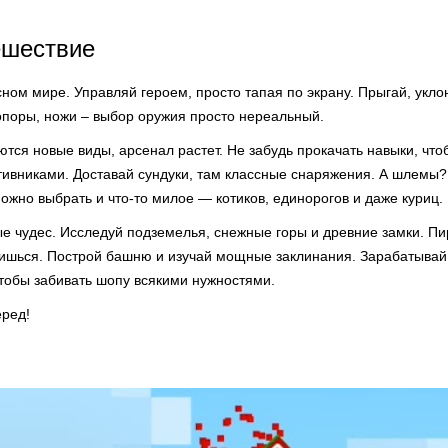
ешествие
сном мире. Управляй героем, просто тапая по экрану. Прыгай, уклон
топоры, ножи – выбор оружия просто нереальный.
тся новые виды, арсенал растет. Не забудь прокачать навыки, что
ивниками. Доставай сундуки, там классные снаряжения. А шлемы? Т
можно выбрать и что-то милое — котиков, единорогов и даже куриц.
е чудес. Исследуй подземелья, снежные горы и древние замки. Пир
етишься. Построй башню и изучай мощные заклинания. Зарабатывай
чтобы забивать шопу всякими нужностями.
еред!