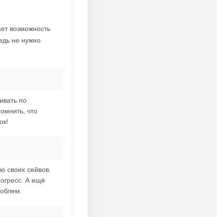
ает возможность
едь не нужно
ивать по
омнить, что
ок!
ю своих сейвов.
огресс. А ещё
роблем.