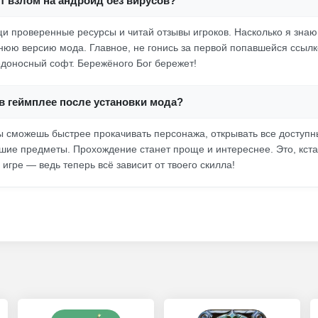
от взлом на андроид без вирусов?
ищи проверенные ресурсы и читай отзывы игроков. Насколько я зна
нюю версию мода. Главное, не гонись за первой попавшейся ссылк
едоносный софт. Бережёного Бог бережет!
в геймплее после установки мода?
 сможешь быстрее прокачивать персонажа, открывать все доступн
ие предметы. Прохождение станет проще и интереснее. Это, кста
 игре — ведь теперь всё зависит от твоего скилла!