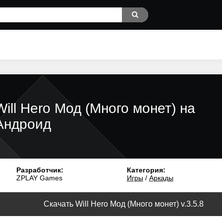
Will Hero Мод (Много монет) на
Андроид
Разработчик:
Категория:
ZPLAY Games
Игры
/
Аркады
Скачать Will Hero Мод (Много монет) v.3.5.8