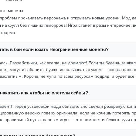
ные монеты.
 проблем прокачивать персонажа и открывать новые уровни. Мод д
ы на фулл без лишних геморроев! Игра станет в разы интереснее, в
у фарма.
теть в бан если юзать Неограниченные монеты?
риск. Разработчики, как всегда, не дремлют! Если ты будешь зашкал
нет, могут и забанить. Лучше использовать с умом — иногда надо п
молетным. Короче, не лупи по всем ресурсам подряд, и будет всё 
накатить апк чтобы не слетели сейвы?
омент! Перед установкой мода обязательно сделай резервную копи
ированную версию поверх оригинала, если не хочешь потерять пр
ыл правильный путь к данным игры — это поможет избежать кучи п