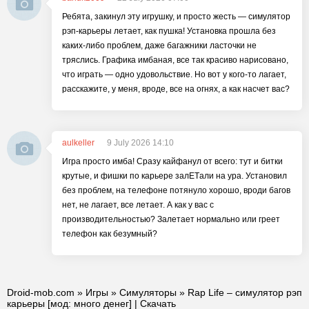
Ребята, закинул эту игрушку, и просто жесть — симулятор
рэп-карьеры летает, как пушка! Установка прошла без
каких-либо проблем, даже багажники ласточки не
тряслись. Графика имбаная, все так красиво нарисовано,
что играть — одно удовольствие. Но вот у кого-то лагает,
расскажите, у меня, вроде, все на огнях, а как насчет вас?
aulkeller
9 July 2026 14:10
Игра просто имба! Сразу кайфанул от всего: тут и битки
крутые, и фишки по карьере залETали на ура. Установил
без проблем, на телефоне потянуло хорошо, вроди багов
нет, не лагает, все летает. А как у вас с
производительностью? Залетает нормально или греет
телефон как безумный?
Droid-mob.com
»
Игры
»
Симуляторы
» Rap Life – симулятор рэп
карьеры [мод: много денег] | Скачать