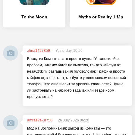
To the Moon
Myths or Reality 1 f2p
alina1427859
Yesterday, 10:50
Выход из Комнаты - это просто пушка! Установил без
проблем, никаких багов не вылезло, так что кайфую от
незаб忘kimi разгадывания головоломок. Графика просто
кайфовая, всё летает, как будто у меня совсем новенький
телефон. Кто еще шарит за уровень сложности? Нужно
ли застревать на каких-то задачах или везде норм
пропускается?
amraeva-ur756
26 July 2026 06:20
Мод на Воспоминания: Выход из Комнаты — это
настоящая имба! Локации просто в кайф, графика топчик,