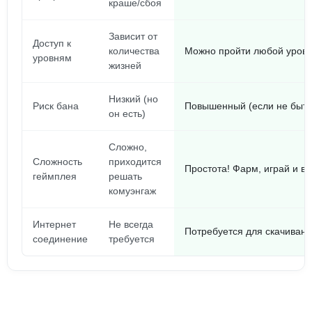
краше/сбоя
Зависит от
Доступ к
количества
Можно пройти любой урове
уровням
жизней
Низкий (но
Риск бана
Повышенный (если не быть
он есть)
Сложно,
Сложность
приходится
Простота! Фарм, играй и в
геймплея
решать
комуэнгаж
Интернет
Не всегда
Потребуется для скачиван
соединение
требуется