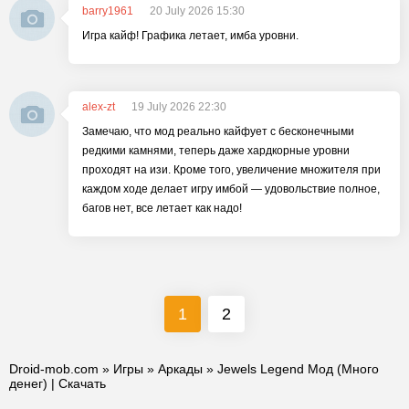
barry1961
20 July 2026 15:30
Игра кайф! Графика летает, имба уровни.
alex-zt
19 July 2026 22:30
Замечаю, что мод реально кайфует с бесконечными
редкими камнями, теперь даже хардкорные уровни
проходят на изи. Кроме того, увеличение множителя при
каждом ходе делает игру имбой — удовольствие полное,
багов нет, все летает как надо!
1
2
Droid-mob.com
»
Игры
»
Аркады
» Jewels Legend Мод (Много
денег) | Скачать