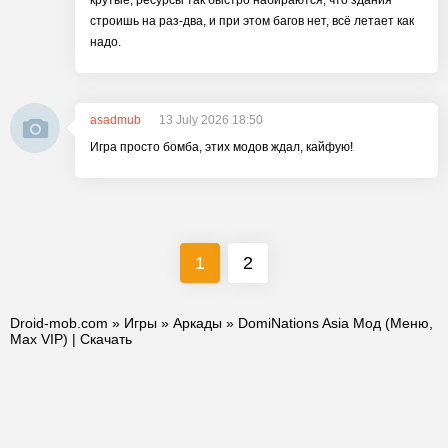
крутые, ресурсы так быстро набираются, что здания
строишь на раз-два, и при этом багов нет, всё летает как
надо.
asadmub
13 July 2026 18:50
Игра просто бомба, этих модов ждал, кайфую!
1
2
Droid-mob.com
»
Игры
»
Аркады
» DomiNations Asia Мод (Меню,
Max VIP) | Скачать