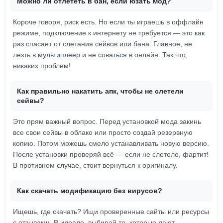
Можно ли отлететь в бан, если юзать мод?
Короче говоря, риск есть. Но если ты играешь в оффлайн
режиме, подключение к интернету не требуется — это как
раз спасает от слетания сейвов или бана. Главное, не
лезть в мультиплеер и не соваться в онлайн. Так что,
никаких проблем!
Как правильно накатить апк, чтобы не слетели
сейвы?
Это прям важный вопрос. Перед установкой мода закинь
все свои сейвы в облако или просто создай резервную
копию. Потом можешь смело устанавливать новую версию.
После установки проверяй всё — если не слетело, фартит!
В противном случае, стоит вернуться к оригиналу.
Как скачать модификацию без вирусов?
Ищешь, где скачать? Ищи проверенные сайты или ресурсы
с отзывами. В идеале, выбирай те, которые дают