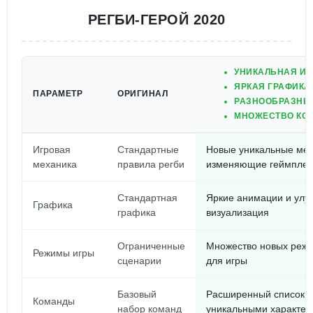
РЕГБИ-ГЕРОЙ 2020
УНИКАЛЬНАЯ ИГ
ЯРКАЯ ГРАФИКА
ПАРАМЕТР
ОРИГИНАЛ
РАЗНООБРАЗНЫ
МНОЖЕСТВО КОМ
Игровая
Стандартные
Новые уникальные мех
механика
правила регби
изменяющие геймпле
Стандартная
Яркие анимации и улу
Графика
графика
визуализация
Ограниченные
Множество новых режи
Режимы игры
сценарии
для игры
Базовый
Расширенный список к
Команды
набор команд
уникальными характер