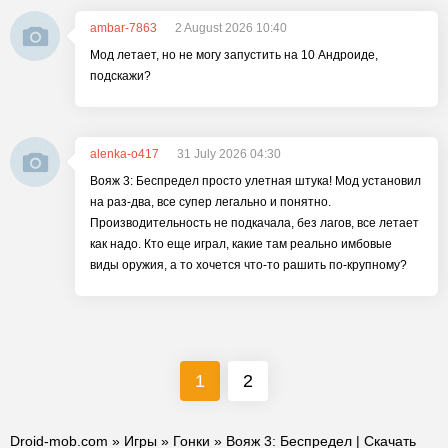
ambar-7863
2 August 2026 10:40
Мод летает, но не могу запустить на 10 Андроиде,
подскажи?
alenka-o417
31 July 2026 04:30
Вояж 3: Беспредел просто улетная штука! Мод установил
на раз-два, все супер легально и понятно.
Производительность не подкачала, без лагов, все летает
как надо. Кто еще играл, какие там реально имбовые
виды оружия, а то хочется что-то рашить по-крупному?
1
2
Droid-mob.com
»
Игры
»
Гонки
» Вояж 3: Беспредел | Скачать