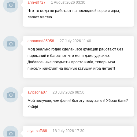
ann-elf727
1 August 2026 03:30
Что-то мода не работает на последней версии игры,
лагает жестко.
annamod85958
27 July 2026 11:40
Мод реально годно сделан, все функции работают без
нареканий и багов нет, что меня даже удивило.
Добавленные предметы просто имба, теперь мои
пиксели кайфуют на полную катушку, игра летает!
avtozona07
23 July 2026 08:50
Мой получше, чем феня! Вся эту тему зачет! Убрал баги?
Кайф!
alya-saf368
18 July 2026 17:30