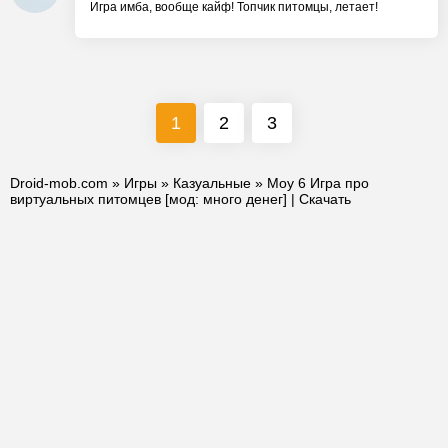
Игра имба, вообще кайф! Топчик питомцы, летает!
1
2
3
Droid-mob.com
»
Игры
»
Казуальные
» Moy 6 Игра про
виртуальных питомцев [мод: много денег] | Скачать