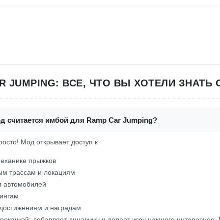
R JUMPING: ВСЕ, ЧТО ВЫ ХОТЕЛИ ЗНАТЬ 
од считается имбой для Ramp Car Jumping?
росто! Мод открывает доступ к
механике прыжков
ым трассам и локациям
и автомобилей
ингам
достижениям и наградам
 прокачкой: добавляет динамику и делает игру намного интереснее.