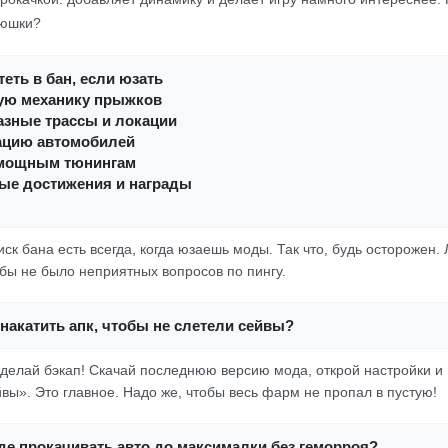
люшки?
еть в бан, если юзать
ую механику прыжков
азные трассы и локации
ацию автомобилей
 мощным тюнингам
ые достижения и награды
ск бана есть всегда, когда юзаешь моды. Так что, будь осторожен.
обы не было неприятных вопросов по пингу.
накатить апк, чтобы не слетели сейвы?
сделай бэкап! Скачай последнюю версию мода, открой настройки и 
вы». Это главное. Надо же, чтобы весь фарм не пропал в пустую!
де прокачивать авто до максималки без геморроя?