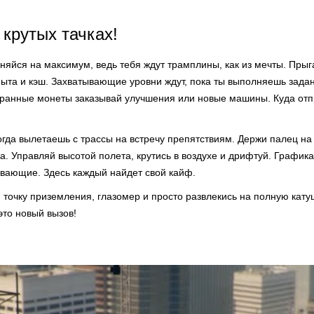
 крутых тачках!
оняйся на максимум, ведь тебя ждут трамплины, как из мечты. Прыга
пыта и кэш. Захватывающие уровни ждут, пока ты выполняешь зада
бранные монеты заказывай улучшения или новые машины. Куда отп
когда вылетаешь с трассы на встречу препятствиям. Держи палец на
а. Управляй высотой полета, крутись в воздухе и дрифтуй. График
ывающие. Здесь каждый найдет свой кайф.
 точку приземления, глазомер и просто развлекись на полную кату
это новый вызов!