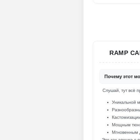
RAMP CA
Почему этот м
Слушай, тут всё п
Уникальной 
Разнообразн
Кастомизаци
Мощным тюн
Мгновенным 
. Это как апкшка с