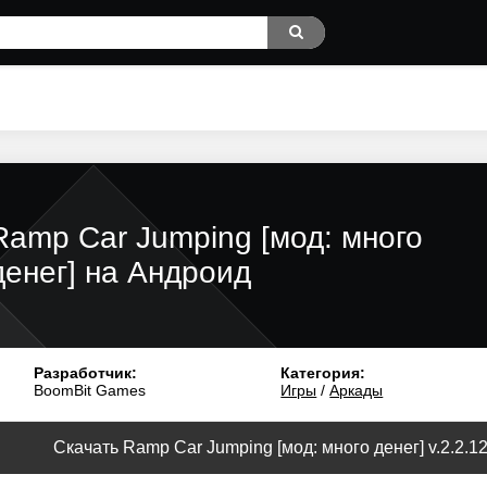
Ramp Car Jumping [мод: много
денег] на Андроид
Разработчик:
Категория:
BoomBit Games
Игры
/
Аркады
Скачать Ramp Car Jumping [мод: много денег] v.2.2.1