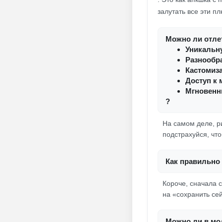
залутать все эти п
Можно ли отлет
Уникальн
Разнообр
Кастомиз
Доступ к
Мгновенн
?
На самом деле, ри
подстрахуйся, чт
Как правильно 
Короче, сначала 
на «сохранить сей
Можно ли в мо