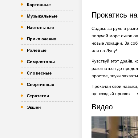
Карточные
Прокатись на
Музыкальные
Настольные
Садись за руль и разг
получай море очков о
Приключения
новые локации. За со
Ролевые
или на Луну!
Чувствуй этот драйв, 
Симуляторы
разогнаться до предел
Словесные
простое, звуки захват
Спортивные
Прокачай свои навыки,
где каждый прыжок — 
Стратегии
Видео
Экшен