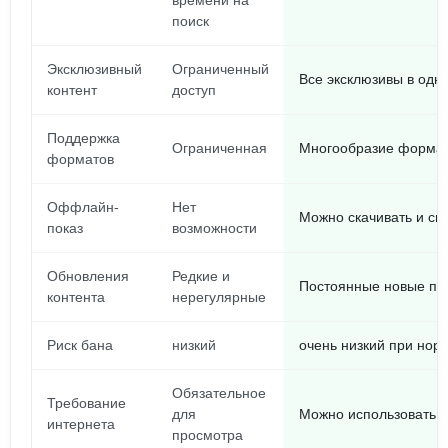
времени на
поиск
Эксклюзивный
Ограниченный
Все эксклюзивы в одн
контент
доступ
Поддержка
Ограниченная
Многообразие формато
форматов
Оффлайн-
Нет
Можно скачивать и см
показ
возможности
Обновления
Редкие и
Постоянные новые по
контента
нерегулярные
Риск бана
низкий
очень низкий при нор
Обязательное
Требование
для
Можно использовать
интернета
просмотра