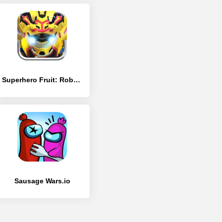
Superhero Fruit: Robot Wars – Future Battles
Sausage Wars.io