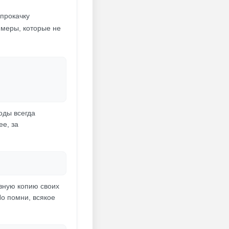
 прокачку
еймеры, которые не
оды всегда
ее, за
рвную копию своих
Но помни, всякое