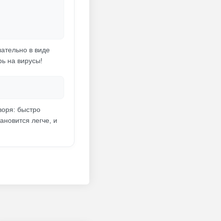
лательно в виде
рь на вирусы!
воря: быстро
ановится легче, и