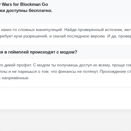
y Wars for Blockman Go
ки доступны бесплатно.
т каких-то сложных манипуляций. Найди проверенный источник, же
требует кучи разрешений, и скачай последнюю версию. И да, прове
ия в геймплей происходят с модом?
сто дикий профит. С модом ты получаешь доступ ко всему, проще го
ллы и не паришься о том, что финансы не потянут. Прохождение ст
ие напряжённые.