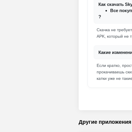
Как скачать Sk
Все покуп
?
Скачка не требуе
APK, который не 
Какие изменен
Если кратко, про
прокачиваешь ски
катки уже не так
Другие приложения