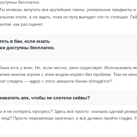
доступны бесплатно.
 Ты можешь залутать все крутейшие скины, уникальные предметы и
альном этапе, а не ждать, пока из лута выпадет что-то стоящее. Г
натом, как раз оценят.
еть в бан, если юзать
ки доступны бесплатно.
ана есть у всех. Но, если честно, риск существует. Использовать м
ктике многие игроки с этим модом играют без проблем. Тем не мен
ит следить — вдруг с этого аккаунта банан попадётся?
накатить апк, чтобы не слетели сейвы?
м и не потерять прогресс? Здесь всё просто: сначала сделай резе
л мод? Просто перезапиши оригинал, и всё должно пройти гладко. 