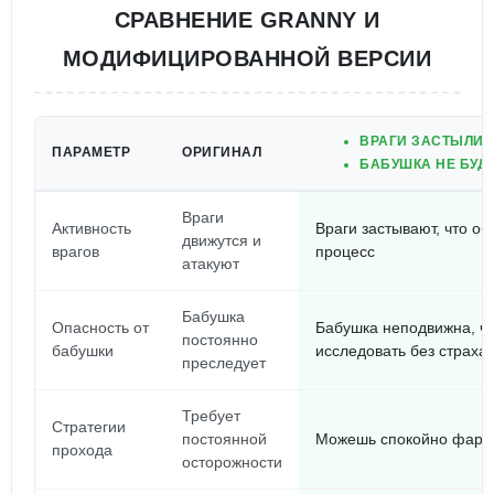
СРАВНЕНИЕ GRANNY И
МОДИФИЦИРОВАННОЙ ВЕРСИИ
ВРАГИ ЗАСТЫЛИ 
ПАРАМЕТР
ОРИГИНАЛ
БАБУШКА НЕ БУДЕ
Враги
Активность
Враги застывают, что об
движутся и
врагов
процесс
атакуют
Бабушка
Опасность от
Бабушка неподвижна, чт
постоянно
бабушки
исследовать без страха
преследует
Требует
Стратегии
постоянной
Можешь спокойно фарми
прохода
осторожности