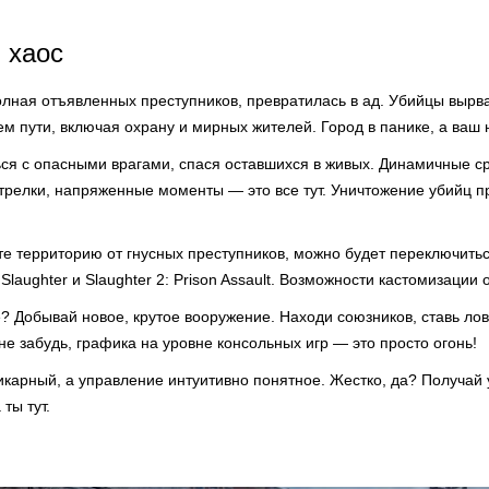
 хаос
олная отъявленных преступников, превратилась в ад. Убийцы вырва
ем пути, включая охрану и мирных жителей. Город в панике, а ваш
ься с опасными врагами, спася оставшихся в живых. Динамичные с
релки, напряженные моменты — это все тут. Уничтожение убийц п
ите территорию от гнусных преступников, можно будет переключитьс
Slaughter и Slaughter 2: Prison Assault. Возможности кастомизации
? Добывай новое, крутое вооружение. Находи союзников, ставь лов
 не забудь, графика на уровне консольных игр — это просто огонь!
икарный, а управление интуитивно понятное. Жестко, да? Получай 
ты тут.