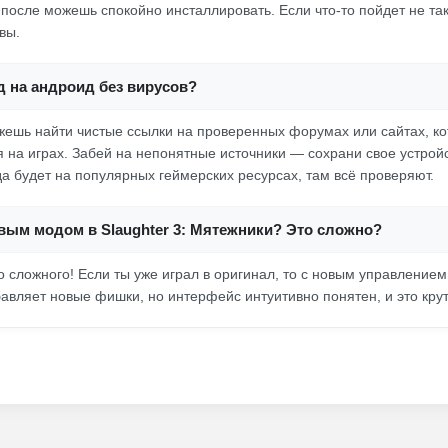
 после можешь спокойно инсталлировать. Если что-то пойдет не так
вы.
д на андроид без вирусов?
жешь найти чистые ссылки на проверенных форумах или сайтах, к
 на играх. Забей на непонятные источники — сохрани свое устрой
да будет на популярных геймерских ресурсах, там всё проверяют.
овым модом в Slaughter 3: Мятежники? Это сложно?
о сложного! Если ты уже играл в оригинал, то с новым управление
авляет новые фишки, но интерфейс интуитивно понятен, и это крут