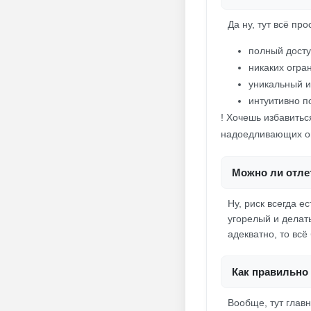
Да ну, тут всё пр
полный досту
никаких огра
уникальный и
интуитивно п
! Хочешь избавитьс
надоедливающих о
Можно ли отлет
Ну, риск всегда е
угорелый и делат
адекватно, то всё
Как правильно 
Вообще, тут глав