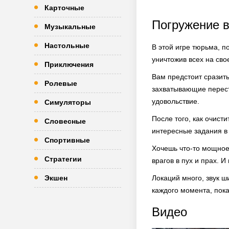
Карточные
Погружение в
Музыкальные
Настольные
В этой игре тюрьма, п
уничтожив всех на сво
Приключения
Вам предстоит сразит
Ролевые
захватывающие перест
удовольствие.
Симуляторы
После того, как очист
Словесные
интересные задания в 
Спортивные
Хочешь что-то мощное
Стратегии
врагов в пух и прах. И
Экшен
Локаций много, звук ш
каждого момента, пока 
Видео