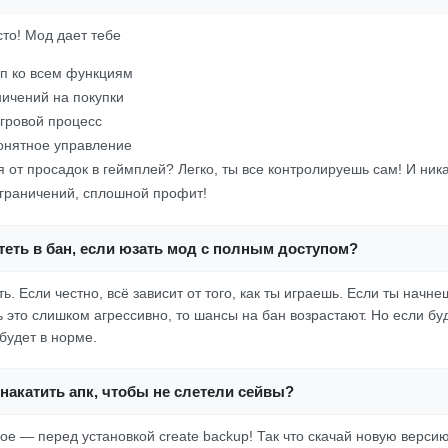
осто! Мод дает тебе
п ко всем функциям
ничений на покупки
гровой процесс
онятное управление
я от просадок в геймплей? Легко, ты все контролируешь сам! И ник
граничений, сплошной профит!
еть в бан, если юзать мод с полным доступом?
сть. Если честно, всё зависит от того, как ты играешь. Если ты начн
ь это слишком агрессивно, то шансы на бан возрастают. Но если бу
 будет в норме.
накатить апк, чтобы не слетели сейвы?
ное — перед установкой create backup! Так что скачай новую верси