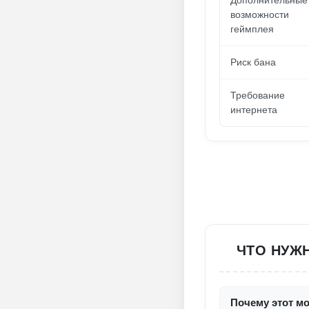
Дополнительные
возможности
геймплея
Риск бана
Требование
интернета
ЧТО НУЖН
Почему этот мо