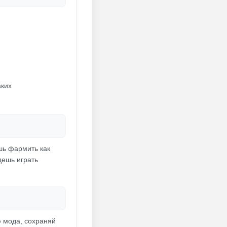
аких
ешь фармить как
дешь играть
ю мода, сохраняй