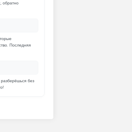
, обратно
оторые
ство. Последняя
м разберёшься без
о!