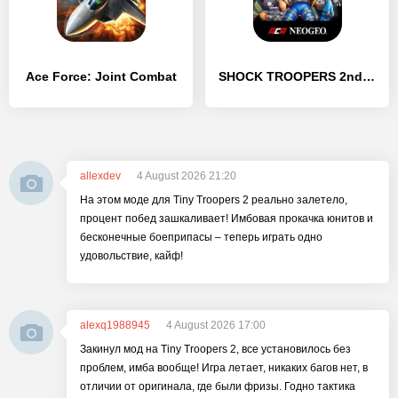
Ace Force: Joint Combat
SHOCK TROOPERS 2nd Squad
allexdev
4 August 2026 21:20
На этом моде для Tiny Troopers 2 реально залетело,
процент побед зашкаливает! Имбовая прокачка юнитов и
бесконечные боеприпасы – теперь играть одно
удовольствие, кайф!
alexq1988945
4 August 2026 17:00
Закинул мод на Tiny Troopers 2, все установилось без
проблем, имба вообще! Игра летает, никаких багов нет, в
отличии от оригинала, где были фризы. Годно тактика