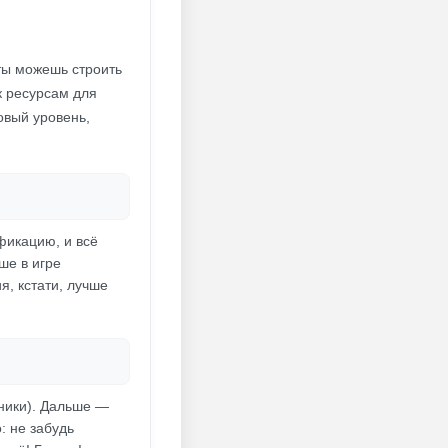
ты можешь строить
к ресурсам для
овый уровень,
фикацию, и всё
ше в игре
я, кстати, лучше
чники). Дальше —
: не забудь