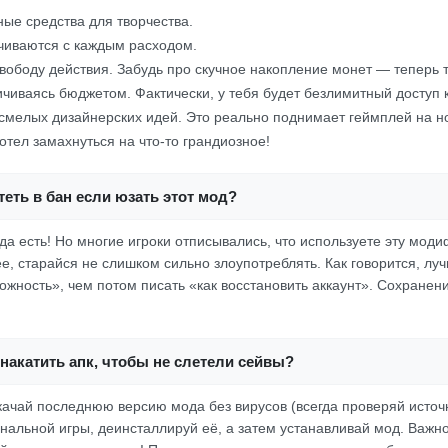
ые средства для творчества.
чиваются с каждым расходом.
вободу действия. Забудь про скучное накопление монет — теперь 
чиваясь бюджетом. Фактически, у тебя будет безлимитный доступ 
смелых дизайнерских идей. Это реально поднимает геймплей на н
отел замахнуться на что-то грандиозное!
еть в бан если юзать этот мод?
да есть! Но многие игроки отписывались, что используете эту моди
е, старайся не слишком сильно злоупотреблять. Как говорится, луч
жность», чем потом писать «как восстановить аккаунт». Сохранени
накатить апк, чтобы не слетели сейвы?
скачай последнюю версию мода без вирусов (всегда проверяй исто
нальной игры, деинсталлируй её, а затем устанавливай мод. Важно