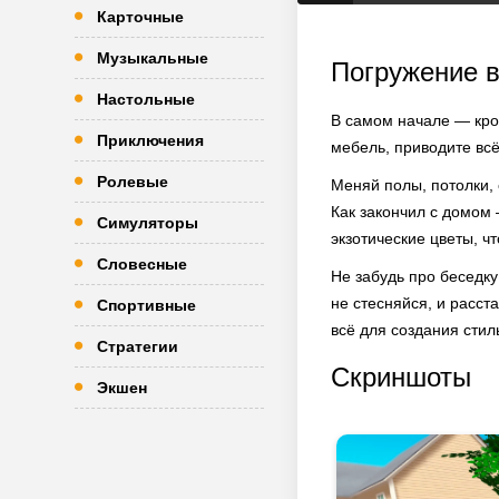
Карточные
Музыкальные
Погружение в
Настольные
В самом начале — кро
Приключения
мебель, приводите всё
Ролевые
Меняй полы, потолки,
Как закончил с домом 
Симуляторы
экзотические цветы, ч
Словесные
Не забудь про беседк
не стесняйся, и расст
Спортивные
всё для создания стил
Стратегии
Скриншоты
Экшен