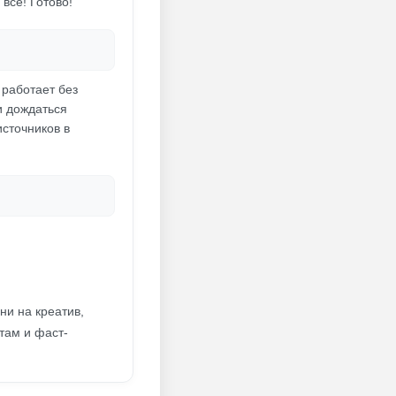
всё! Готово!
 работает без
и дождаться
источников в
ни на креатив,
там и фаст-