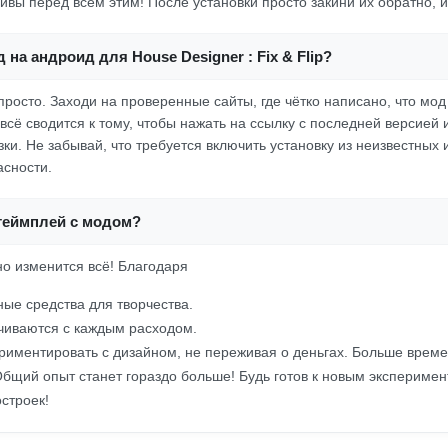
йвы перед всем этим! После установки просто закини их обратно, и 
 на андроид для House Designer : Fix & Flip?
просто. Заходи на проверенные сайты, где чётко написано, что мод
всё сводится к тому, чтобы нажать на ссылку с последней версией 
ки. Не забывай, что требуется включить установку из неизвестных 
асности.
 геймплей с модом?
но изменится всё! Благодаря
ые средства для творчества.
чиваются с каждым расходом.
риментировать с дизайном, не переживая о деньгах. Больше време
бщий опыт станет гораздо больше! Будь готов к новым эксперимен
строек!