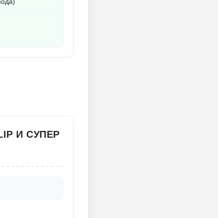
мода)
LIP И СУПЕР