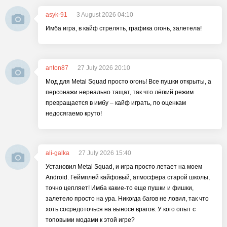
asyk-91
3 August 2026 04:10
Имба игра, в кайф стрелять, графика огонь, залетела!
anton87
27 July 2026 20:10
Мод для Metal Squad просто огонь! Все пушки открыты, а
персонажи нереально тащат, так что лёгкий режим
превращается в имбу – кайф играть, по оценкам
недосягаемо круто!
ali-galka
27 July 2026 15:40
Установил Metal Squad, и игра просто летает на моем
Android. Геймплей кайфовый, атмосфера старой школы,
точно цепляет! Имба какие-то еще пушки и фишки,
залетело просто на ура. Никогда багов не ловил, так что
хоть сосредоточься на выносе врагов. У кого опыт с
топовыми модами к этой игре?