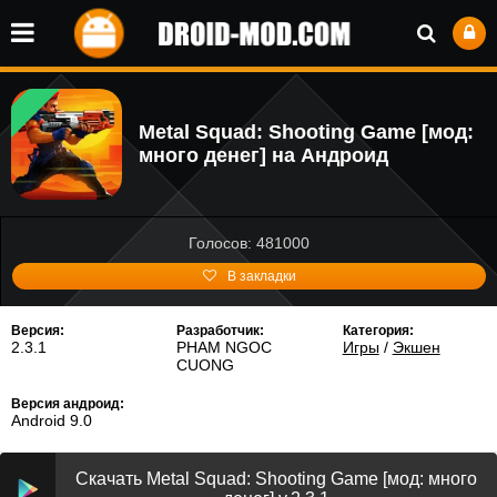
Metal Squad: Shooting Game [мод:
много денег] на Андроид
Голосов: 481000
В закладки
Версия:
Разработчик:
Категория:
2.3.1
PHAM NGOC
Игры
/
Экшен
CUONG
Версия андроид:
Android 9.0
Скачать Metal Squad: Shooting Game [мод: много