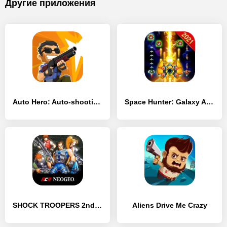
Другие приложения
Auto Hero: Auto-shooting game
Space Hunter: Galaxy Attack Arcade Shooting Game
SHOCK TROOPERS 2nd Squad
Aliens Drive Me Crazy