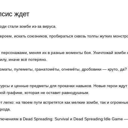
псис ждет
юди стали зомби из-за вируса.
героем, искать союзников, пробираться сквозь толпы жутких монстро
 персонажами, меняя их в разные моменты боя. Уничтожай зомби н
илу, иначе всё потеряно.
томаты, пулеметы, гранатомёты, огнемёты, дробовики — круто, да?
урсы и ценные предметы для прокачки навыков. Новые герои ждут 
ной графике, которая не оставит равнодушным.
т легко: на твоем пути встретятся как мелкие зомби, так и огромны
дхода.
ючениям в Dead Spreading: Survival и Dead Spreading:Idle Game 