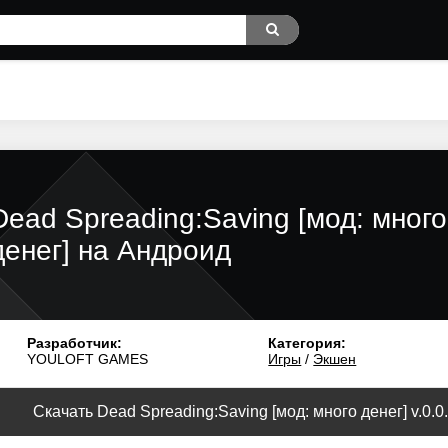
Dead Spreading:Saving [мод: много
денег] на Андроид
Разработчик:
Категория:
YOULOFT GAMES
Игры
/
Экшен
Скачать Dead Spreading:Saving [мод: много денег] v.0.0