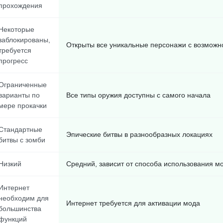
прохождения
Некоторые
заблокированы,
Открыты все уникальные персонажи с возможн
требуется
прогресс
Ограниченные
варианты по
Все типы оружия доступны с самого начала
мере прокачки
Стандартные
Эпические битвы в разнообразных локациях
битвы с зомби
Низкий
Средний, зависит от способа использования м
Интернет
необходим для
Интернет требуется для активации мода
большинства
функций