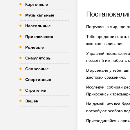
Карточные
Постапокали
Музыкальные
Настольные
Погрузись в мир, где л
Приключения
Тебе предстоит стать 
жесткое выживание.
Ролевые
Управляй несколькими
Симуляторы
позволяй им набрать с
Словесные
В арсенале у тебя: ав
жестоких сражениях.
Спортивные
Исследуй, собирай рес
Стратегии
Прикоснись к трехмер
Экшен
Не думай, что всё буде
потребуют особого по
Присоединяйся к прикл