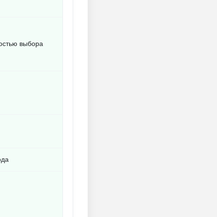
остью выбора
ода