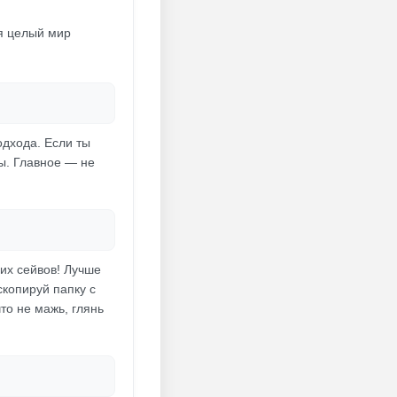
ся целый мир
одхода. Если ты
ы. Главное — не
оих сейвов! Лучше
скопируй папку с
то не мажь, глянь