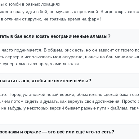
ы с зомби в разных локациях
можно сразу идти в бой, не мучаясь с прокачкой. В игре открывает
 в отличии от других, не тратишь время на фарм!
теть в бан если юзать неограниченные алмазы?
с часто поднимается. В общем, риск есть, но он зависит от твоего п
ть сервер и использовать мод аккуратно, шансы на бан минимальн
 супер-алмазы за пределами локалки.
накатить апк, чтобы не слетели сейвы?
сто. Перед установкой новой версии, обязательно сделай бэкап св
 чем потом сидеть и думать, как вернуть свои достижения. Просто 
 не забудь, у некоторых версий бывает разные пути к файлам, так ч
сонажи и оружие — это всё или ещё что-то есть?