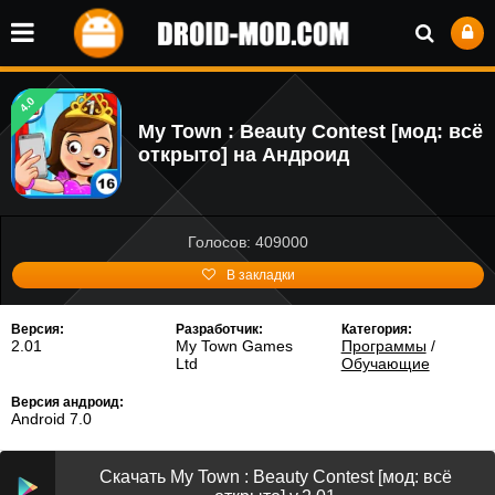
4.0
My Town : Beauty Contest [мод: всё
открыто] на Андроид
Голосов: 409000
В закладки
Версия:
Разработчик:
Категория:
2.01
My Town Games
Программы
/
Ltd
Обучающие
Версия андроид:
Android 7.0
Скачать My Town : Beauty Contest [мод: всё