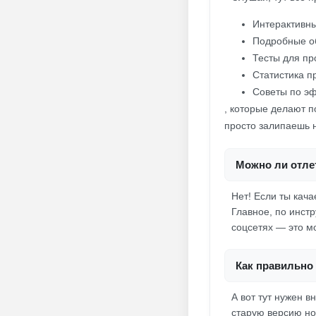
Интерактивны
Подробные о
Тесты для пр
Статистика пр
Советы по эф
, которые делают п
просто залипаешь 
Можно ли отлет
Нет! Если ты кач
Главное, по инстр
соцсетях — это м
Как правильно 
А вот тут нужен 
старую версию нов