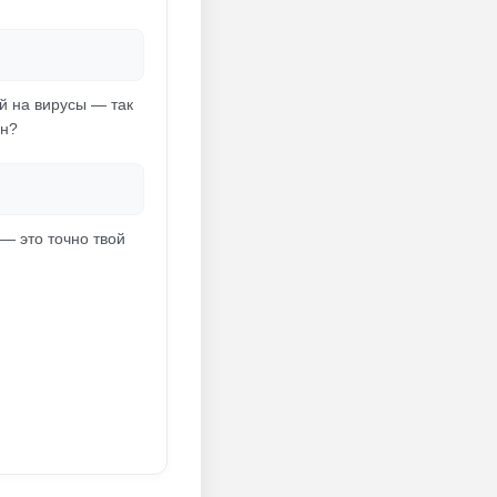
й на вирусы — так
ен?
 — это точно твой