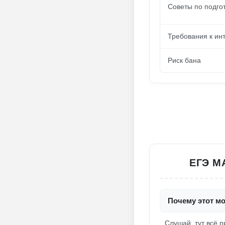
Советы по подго
Требования к ин
Риск бана
ЕГЭ М
Почему этот м
Слушай, тут всё п