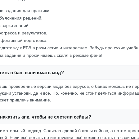
е задания для практики.
бъяснения решений.
оверки знаний.
огресса и результатов.
фективной подготовке.
одготовку к ЕГЭ в разы легче и интереснее. Забудь про сухие учеб
на задания и прокачиваешь скилл в режиме фана!
еть в бан, если юзать мод?
аешь проверенные версии мода без вирусов, о банах можешь не пе
укции установи, да и всё. Но, конечно, не стоит делиться информац
ожет привлечь внимание.
накатить апк, чтобы не слетели сейвы?
внимательный подход. Сначала сделай бэкапы сейвов, а потом прос
ой. Если всё делать по инструкции, всё должно встать на свои мес