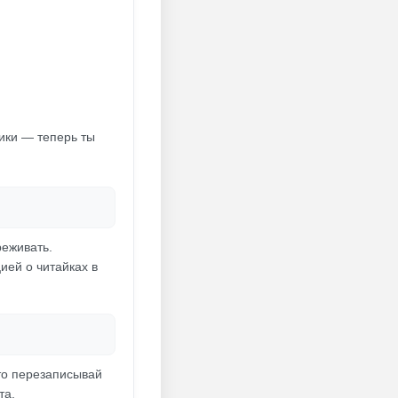
ники — теперь ты
реживать.
ией о читайках в
то перезаписывай
та.