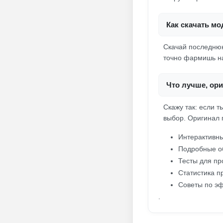
Как скачать мо
Скачай последнюю
точно фармишь на
Что лучше, ор
Скажу так: если т
выбор. Оригинал 
Интерактивны
Подробные о
Тесты для пр
Статистика пр
Советы по эф
.