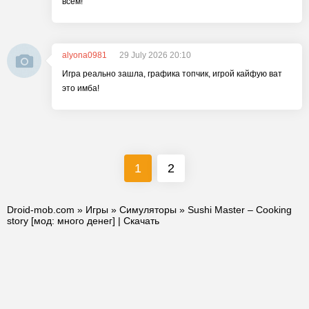
всем!
alyona0981
29 July 2026 20:10
Игра реально зашла, графика топчик, игрой кайфую ват
это имба!
1
2
Droid-mob.com
»
Игры
»
Симуляторы
» Sushi Master – Cooking
story [мод: много денег] | Скачать