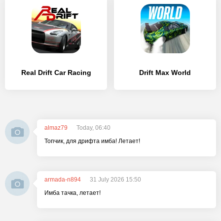
Real Drift Car Racing
Drift Max World
almaz79
Today, 06:40
Топчик, для дрифта имба! Летает!
armada-n894
31 July 2026 15:50
Имба тачка, летает!