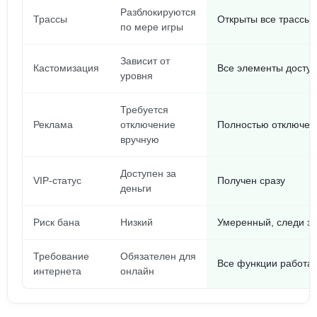
Разблокируются
Трассы
Открыты все трассы
по мере игры
Зависит от
Кастомизация
Все элементы доступ
уровня
Требуется
Реклама
отключение
Полностью отключен
вручную
Доступен за
VIP-статус
Получен сразу
деньги
Риск бана
Низкий
Умеренный, следи з
Требование
Обязателен для
Все функции работ
интернета
онлайн