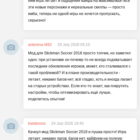
ним игра летает и ощущения кайфа на максималках! Все
эти новые персонажи и нереальные скиллы — просто
имба, теперь ни одной игры не хочется пропускать,
серьезно!
antonina-l892
29 July 2026 05:10
Мод для Stickman Soccer 2018 просто топчик, но заметил
одно: при установке он почему-то не всегда подхватывает
последние обновления игроков, может, кто сталкивался с
такой проблемой? И в плане производительности -
летает, никаких багов нет, всё гладко, хоть и иногда лагает
на старых устройствах. Если кто-то знает, как покрутить
настройки, чтобы оптимизировать ещё лучше,
поделитесь опытом!
balabosss
24 July 2026 19:40
Качнул мод Stickman Soccer 2018 и пушка просто! Игра
летает, никаких лагов, багов нет, кайфуем на полную