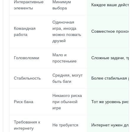
Интерактивные
Минимум
Каждое ваше действ
элементы
выбора
Одиночная
Командная
игра, иногда
Совместное прохожд
работа
можно позвать
друзей
Мало и
Головоломки
Сложные задачи, тр
простенькие
Средняя, могут
Стабильность
Более стабильная р
быть баги
Никакого риска
Риск бана
при обычной
Тот же уровень риска
игре
Требования к
Не требуется
Интернет нужен для
интернету