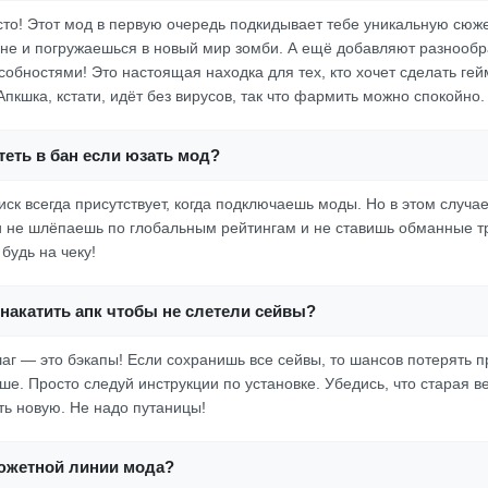
росто! Этот мод в первую очередь подкидывает тебе уникальную сю
не и погружаешься в новый мир зомби. А ещё добавляют разнооб
собностями! Это настоящая находка для тех, кто хочет сделать ге
пкшка, кстати, идёт без вирусов, так что фармить можно спокойно.
еть в бан если юзать мод?
иск всегда присутствует, когда подключаешь моды. Но в этом случае
 не шлёпаешь по глобальным рейтингам и не ставишь обманные тр
 будь на чеку!
накатить апк чтобы не слетели сейвы?
г — это бэкапы! Если сохранишь все сейвы, то шансов потерять п
ше. Просто следуй инструкции по установке. Убедись, что старая в
ть новую. Не надо путаницы!
сюжетной линии мода?