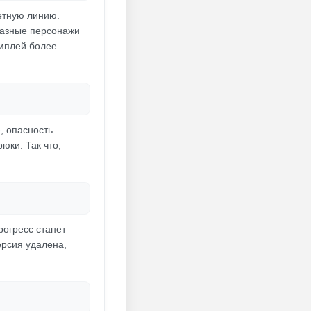
жетную линию.
разные персонажи
ймплей более
, опасность
юки. Так что,
рогресс станет
ерсия удалена,