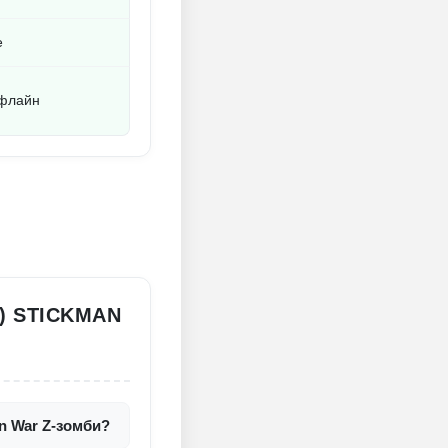
е
ффлайн
) STICKMAN
n War Z-зомби?