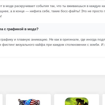
т в моде раскручивает события так, что ты вживаешься в каждую ка
щнее, а в конце — нифига себе, такие босс-файты! Это не просто п
я!
ла с графикой в моде?
графику и плавную анимацию. Не как в оригинале, где иногда подл
е фистинг визуального кайфа при каждом столкновении с зомби. И э