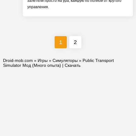
залетели просто на ура, кайфую по полной от крутого
управления.
1
2
Droid-mob.com
»
Игры
»
Симуляторы
» Public Transport
Simulator Мод (Много опыта) | Скачать