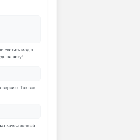
е светить мод в
дь на чеку!
ю версию. Так все
чат качественный