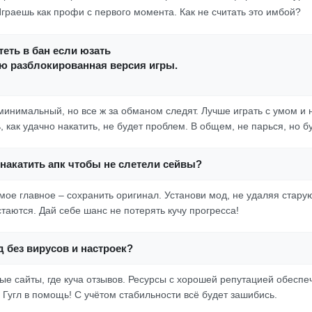
граешь как профи с первого момента. Как не считать это имбой?
еть в бан если юзать
ю разблокированная версия игры.
минимальный, но все ж за обманом следят. Лучше играть с умом и н
, как удачно накатить, не будет проблем. В общем, не парься, но бу
накатить апк чтобы не слетели сейвы?
мое главное – сохранить оригинал. Установи мод, не удаляя стару
таются. Дай себе шанс не потерять кучу прогресса!
д без вирусов и настроек?
е сайты, где куча отзывов. Ресурсы с хорошей репутацией обеспе
 Гугл в помощь! С учётом стабильности всё будет зашибись.