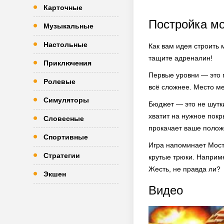
Карточные
Постройка мо
Музыкальные
Настольные
Как вам идея строить 
тащите адреналин!
Приключения
Первые уровни — это п
Ролевые
всё сложнее. Место ме
Симуляторы
Бюджет — это не шутки
хватит на нужное покр
Словесные
прокачает ваше полож
Спортивные
Игра напоминает Мост 
Стратегии
крутые трюки. Наприме
Жесть, не правда ли?
Экшен
Видео