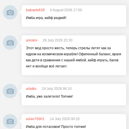
babaets639
4 August 2026 17:00
Имба игра, кайф редкий!
areskoi
28 July 2026 20:30
Этот мод просто жесть, теперь стрелы летят как за
ядром на космическом корабле! Офигенный баланс, враги
как дети в сравнении с нашей имбой, кайф играть, багов
нет и вообще всё летает.
artatko
19 July 2026 06:10
Имба, уже залетело! Топчик!
aslan76901
14 July 2026 00:20
Имба для потасовок! Просто топчик!