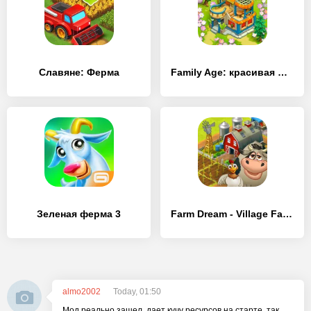
Славяне: Ферма
Family Age: красивая ферма с интересным сюжетом
Зеленая ферма 3
Farm Dream - Village Farming Sim Game
almo2002
Today, 01:50
Мод реально зашел, дает кучу ресурсов на старте, так