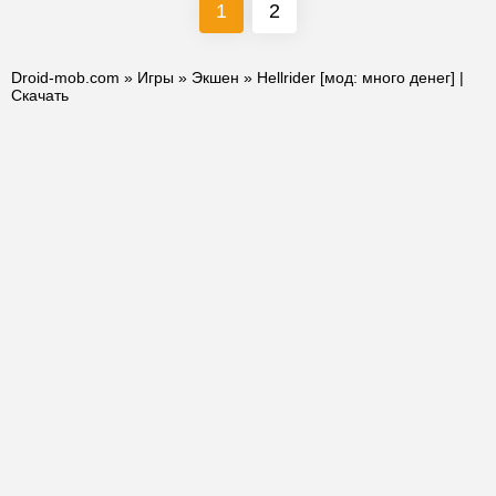
1
2
Droid-mob.com
»
Игры
»
Экшен
» Hellrider [мод: много денег] |
Скачать