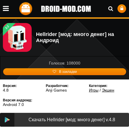
3.2
Hellrider [мод: много денег] на
Андроид
Голосов: 108000
В закладки
Версия:
Разработчик:
Категория:
4.8
Anji Games
Игры
/
Экшен
Версия андроид:
Android 7.0
Скачать Hellrider [мод: много денег] v.4.8