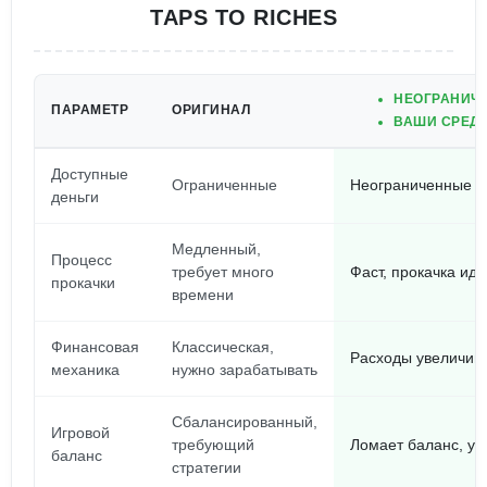
TAPS TO RICHES
НЕОГРАНИЧЕ
ПАРАМЕТР
ОРИГИНАЛ
ВАШИ СРЕДС
Доступные
Ограниченные
Неограниченные
деньги
Медленный,
Процесс
требует много
Фаст, прокачка иде
прокачки
времени
Финансовая
Классическая,
Расходы увеличив
механика
нужно зарабатывать
Сбалансированный,
Игровой
требующий
Ломает баланс, уп
баланс
стратегии