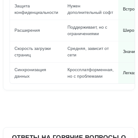
Защита
Нужен
Встрое
конфиденциальности
дополнительный софт
Поддерживает, но с
Расширения
Широка
ограничениями
Скорость загрузки
Средняя, зависит от
Значит
страниц
сети
Синхронизация
Кроссплатформенная,
Легкая
данных
но с проблемами
ОТВЕТЫ НА ГОРЯЧИЕ ВОПРОСЫ О