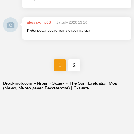
alesya-kim533
17 July 2026 13:10
Имба мод, просто топ! Летает на ура!
1
2
Droid-mob.com
»
Игры
»
Экшен
» The Sun: Evaluation Мод
(Меню, Много денег, Бессмертие) | Скачать