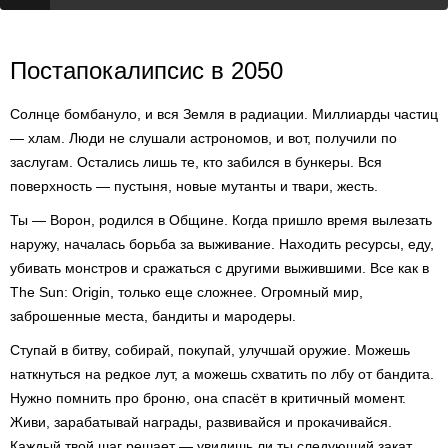
Постапокалипсис в 2050
Солнце бомбануло, и вся Земля в радиации. Миллиарды частиц
— хлам. Люди не слушали астрономов, и вот, получили по
заслугам. Остались лишь те, кто забился в бункеры. Вся
поверхность — пустыня, новые мутанты и твари, жесть.
Ты — Ворон, родился в Общине. Когда пришло время вылезать
наружу, началась борьба за выживание. Находить ресурсы, еду,
убивать монстров и сражаться с другими выжившими. Все как в
The Sun: Origin, только еще сложнее. Огромный мир,
заброшенные места, бандиты и мародеры.
Ступай в битву, собирай, покупай, улучшай оружие. Можешь
наткнуться на редкое лут, а можешь схватить по лбу от бандита.
Нужно помнить про броню, она спасёт в критичный момент.
Живи, зарабатывай награды, развивайся и прокачивайся.
Каждый твой шаг решает — увидишь ли ты следующий закат.