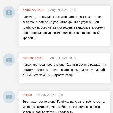
andreizv75265
3 August 2026 21:00
Замечал, что в моде совсем не лагает, даже на старом
телефоне, зашло на ура. Имба фишка с улучшенной
графикой просто летает, освещение кайфовое, а момент
при переходе по уровням реально выводит на новый
уровень.
ashkohn87460
1 August 2026 19:40
Чувак, этот мод просто огонь! Хавчик и оружие раздаёт на
орбиту, так что выставляй врагов на чистую воду и делай
с ними, что хочешь — просто кайф!
artistar
28 July 2026 03:10
Этот мод просто огонь! Графика на уровне, всё летает, а
механика в игре вообще кайф – расхватал все фишки,
которые только могли бы залететь.