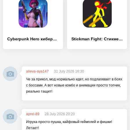
Cyberpunk Hero киберпанк экшен
Stickman Fight: Стикмен игра
alieva-aya147
31 July 2026 16:30
Че за прикол, мод нормально идет, но подлагивает в боях
с боссами. А вот новые комбо и анимации просто топчик,
реально тащит!
aprel-89
28 July 2026 20:20
Игруха просто пушка, кайфовый геймплей и фишки!
Летает!