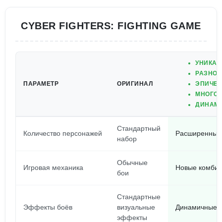
CYBER FIGHTERS: FIGHTING GAME
УНИКАЛ
РАЗНОО
ПАРАМЕТР
ОРИГИНАЛ
ЭПИЧЕС
МНОГОП
ДИНАМИ
Стандартный
Количество персонажей
Расширенный 
набор
Обычные
Игровая механика
Новые комбин
бои
Стандартные
Эффекты боёв
визуальные
Динамичные, 
эффекты