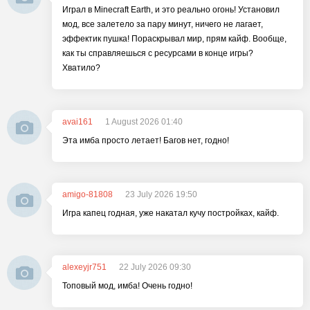
Играл в Minecraft Earth, и это реально огонь! Установил
мод, все залетело за пару минут, ничего не лагает,
эффектик пушка! Пораскрывал мир, прям кайф. Вообще,
как ты справляешься с ресурсами в конце игры?
Хватило?
avai161
1 August 2026 01:40
Эта имба просто летает! Багов нет, годно!
amigo-81808
23 July 2026 19:50
Игра капец годная, уже накатал кучу постройках, кайф.
alexeyjr751
22 July 2026 09:30
Топовый мод, имба! Очень годно!