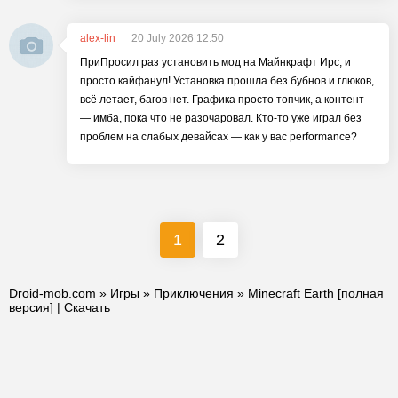
alex-lin
20 July 2026 12:50
ПриПросил раз установить мод на Майнкрафт Ирс, и
просто кайфанул! Установка прошла без бубнов и глюков,
всё летает, багов нет. Графика просто топчик, а контент
— имба, пока что не разочаровал. Кто-то уже играл без
проблем на слабых девайсах — как у вас performance?
1
2
Droid-mob.com
»
Игры
»
Приключения
» Minecraft Earth [полная
версия] | Скачать