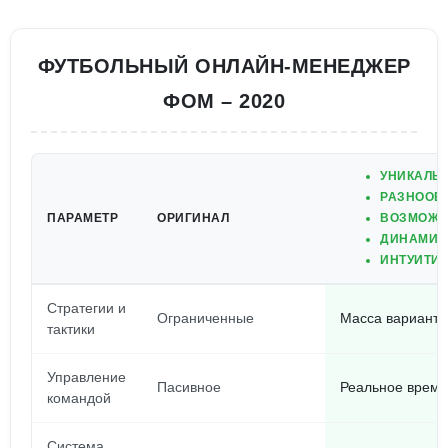
ФУТБОЛЬНЫЙ ОНЛАЙН-МЕНЕДЖЕР
ФОМ – 2020
УНИКАЛЬ
РАЗНООБР
ПАРАМЕТР
ОРИГИНАЛ
ВОЗМОЖН
ДИНАМИЧ
ИНТУИТИ
Стратегии и
Ограниченные
Масса варианто
тактики
Управление
Пасивное
Реальное время
командой
Система