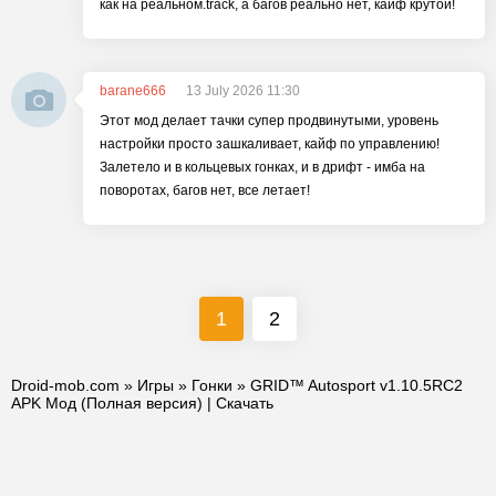
как на реальном.track, а багов реально нет, кайф крутой!
barane666
13 July 2026 11:30
Этот мод делает тачки супер продвинутыми, уровень
настройки просто зашкаливает, кайф по управлению!
Залетело и в кольцевых гонках, и в дрифт - имба на
поворотах, багов нет, все летает!
1
2
Droid-mob.com
»
Игры
»
Гонки
» GRID™ Autosport v1.10.5RC2
APK Мод (Полная версия) | Скачать