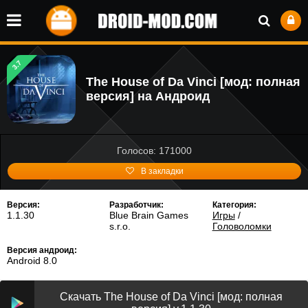
3.7
The House of Da Vinci [мод: полная
версия] на Андроид
Голосов: 171000
В закладки
Версия:
Разработчик:
Категория:
1.1.30
Blue Brain Games
Игры
/
s.r.o.
Головоломки
Версия андроид:
Android 8.0
Скачать The House of Da Vinci [мод: полная