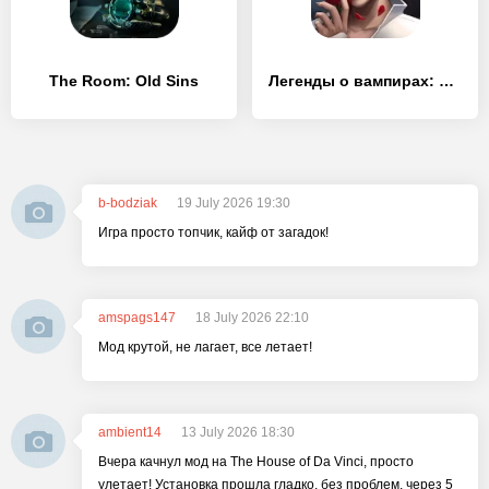
The Room: Old Sins
Легенды о вампирах: Тайны Кисиловы (Full)
b-bodziak
19 July 2026 19:30
Игра просто топчик, кайф от загадок!
amspags147
18 July 2026 22:10
Мод крутой, не лагает, все летает!
ambient14
13 July 2026 18:30
Вчера качнул мод на The House of Da Vinci, просто
улетает! Установка прошла гладко, без проблем, через 5