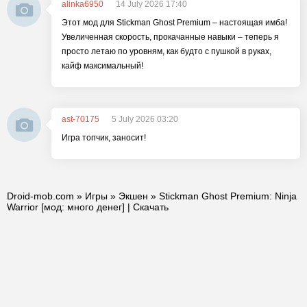
alinka6950
14 July 2026 17:40
Этот мод для Stickman Ghost Premium – настоящая имба!
Увеличенная скорость, прокачанные навыки – теперь я
просто летаю по уровням, как будто с пушкой в руках,
кайф максимальный!
ast-70175
5 July 2026 03:20
Игра топчик, заносит!
Droid-mob.com
»
Игры
»
Экшен
» Stickman Ghost Premium: Ninja
Warrior [мод: много денег] | Скачать